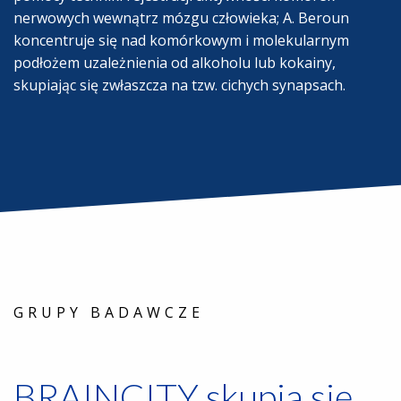
nerwowych wewnątrz mózgu człowieka; A. Beroun
koncentruje się nad komórkowym i molekularnym
podłożem uzależnienia od alkoholu lub kokainy,
skupiając się zwłaszcza na tzw. cichych synapsach.
GRUPY BADAWCZE
BRAINCITY skupia się