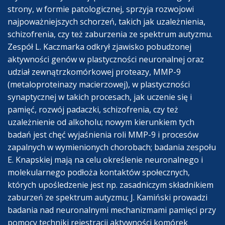
strony, w formie patologicznej, sprzyja rozwojowi
najpoważniejszych schorzeń, takich jak uzależnienia,
schizofrenia, czy też zaburzenia ze spektrum autyzmu.
Zespół L. Kaczmarka odkrył zjawisko pobudzonej
aktywności genów w plastyczności neuronalnej oraz
udział zewnątrzkomórkowej proteazy, MMP-9
(metaloproteinazy macierzowej), w plastyczności
synaptycznej w takich procesach, jak uczenie się i
pamięć, rozwój padaczki, schizofrenia, czy też
uzależnienie od alkoholu; nowym kierunkiem tych
badań jest chęć wyjaśnienia roli MMP-9 i procesów
zapalnych w wymienionych chorobach; badania zespołu
E. Knapskiej mają na celu określenie neuronalnego i
molekularnego podłoża kontaktów społecznych,
których upośledzenie jest np. zasadniczym składnikiem
zaburzeń ze spektrum autyzmu; J. Kamiński prowadzi
badania nad neuronalnymi mechanizmami pamięci przy
pomocy techniki rejestracji aktywności komórek