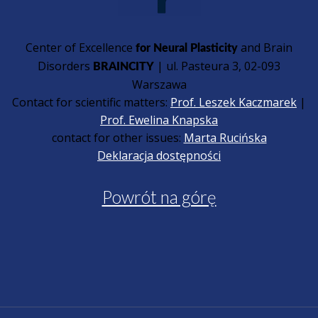
Center of Excellence
and Brain
for Neural Plasticity
Disorders
| ul. Pasteura 3, 02-093
BRAINCITY
Warszawa
Contact for scientific matters:
Prof. Leszek Kaczmarek
|
Prof. Ewelina Knapska
contact for other issues:
Marta Rucińska
Deklaracja dostępności
Powrót na górę