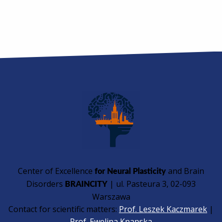
Center of Excellence
and Brain
for Neural Plasticity
Disorders
| ul. Pasteura 3, 02-093
BRAINCITY
Warszawa
Contact for scientific matters:
Prof. Leszek Kaczmarek
|
Prof. Ewelina Knapska