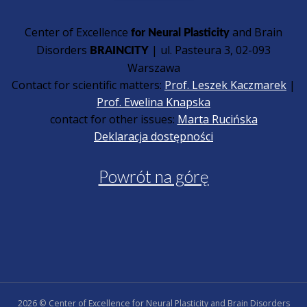
Center of Excellence
and Brain
for Neural Plasticity
Disorders
| ul. Pasteura 3, 02-093
BRAINCITY
Warszawa
Contact for scientific matters:
Prof. Leszek Kaczmarek
|
Prof. Ewelina Knapska
contact for other issues:
Marta Rucińska
Deklaracja dostępności
Powrót na górę
2026 © Center of Excellence for Neural Plasticity and Brain Disorders