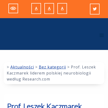
Skip
A
A
A
to
Decrease
Reset
Increase
content
font
font
font
size.
size.
size.
M
>
Aktualności
>
Bez kategorii
>
Prof. Leszek
Kaczmarek liderem polskiej neurobiologii
według Research.com
Prof. Leszek Kaczmarek