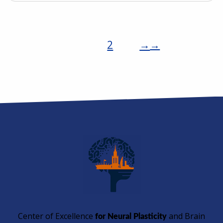
1
2
Posts
→
pagination
Center of Excellence
and Brain
for Neural Plasticity