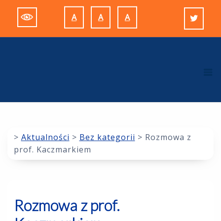
Skip
A
A
A
to
Decrease
Reset
Increase
content
font
font
font
size.
size.
size.
M
>
Aktualności
>
Bez kategorii
>
Rozmowa z
prof. Kaczmarkiem
Rozmowa z prof.