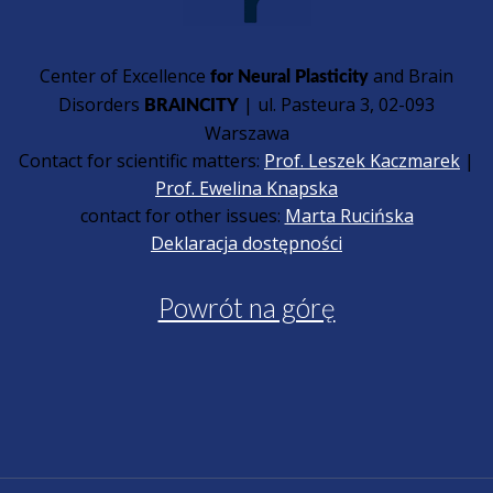
Center of Excellence
and Brain
for Neural Plasticity
Disorders
| ul. Pasteura 3, 02-093
BRAINCITY
Warszawa
Contact for scientific matters:
Prof. Leszek Kaczmarek
|
Prof. Ewelina Knapska
contact for other issues:
Marta Rucińska
Deklaracja dostępności
Powrót na górę