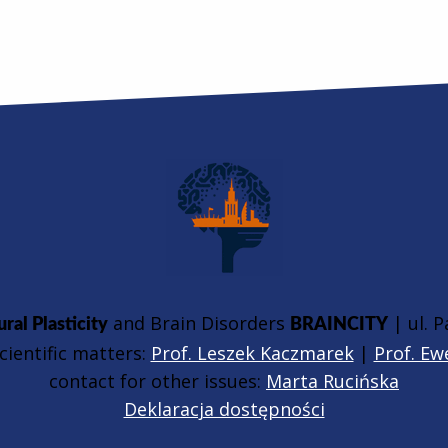
and Brain Disorders
| ul. 
ral Plasticity
BRAINCITY
cientific matters:
Prof. Leszek Kaczmarek
|
Prof. Ew
contact for other issues:
Marta Rucińska
Deklaracja dostępności