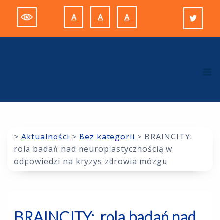
Skip
A
A
A
to
Decrease
Reset
Increase
content
font
font
font
size.
size.
size.
M
>
Aktualności
>
Bez kategorii
>
BRAINCITY:
rola badań nad neuroplastycznością w
odpowiedzi na kryzys zdrowia mózgu
BRAINCITY: rola badań nad