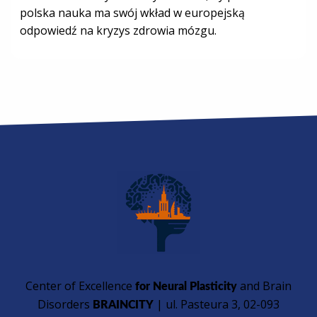
polska nauka ma swój wkład w europejską
odpowiedź na kryzys zdrowia mózgu.
Center of Excellence
and Brain
for Neural Plasticity
Disorders
| ul. Pasteura 3, 02-093
BRAINCITY