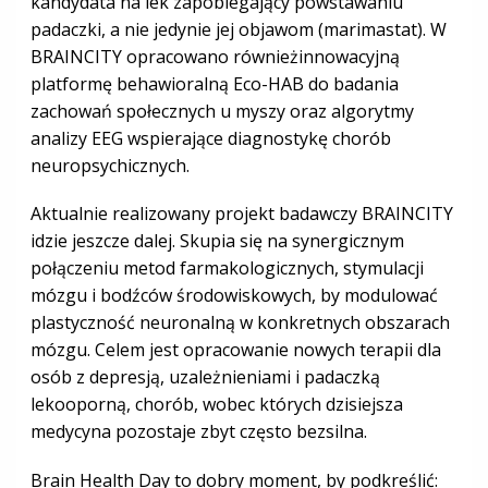
kandydata na lek zapobiegający powstawaniu
padaczki, a nie jedynie jej objawom (marimastat). W
BRAINCITY opracowano równieżinnowacyjną
platformę behawioralną Eco-HAB do badania
zachowań społecznych u myszy oraz algorytmy
analizy EEG wspierające diagnostykę chorób
neuropsychicznych.
Aktualnie realizowany projekt badawczy BRAINCITY
idzie jeszcze dalej. Skupia się na synergicznym
połączeniu metod farmakologicznych, stymulacji
mózgu i bodźców środowiskowych, by modulować
plastyczność neuronalną w konkretnych obszarach
mózgu. Celem jest opracowanie nowych terapii dla
osób z depresją, uzależnieniami i padaczką
lekooporną, chorób, wobec których dzisiejsza
medycyna pozostaje zbyt często bezsilna.
Brain Health Day to dobry moment, by podkreślić: