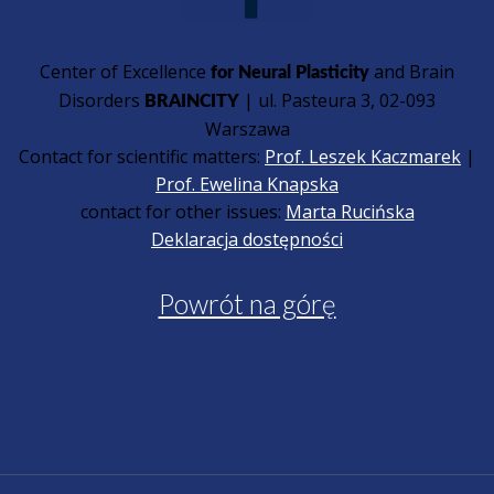
Center of Excellence
and Brain
for Neural Plasticity
Disorders
| ul. Pasteura 3, 02-093
BRAINCITY
Warszawa
Contact for scientific matters:
Prof. Leszek Kaczmarek
|
Prof. Ewelina Knapska
contact for other issues:
Marta Rucińska
Deklaracja dostępności
Powrót na górę