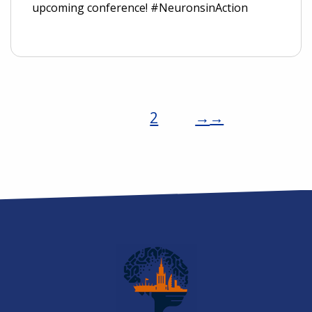
upcoming conference! #NeuronsinAction
1
2
Posts
→
pagination