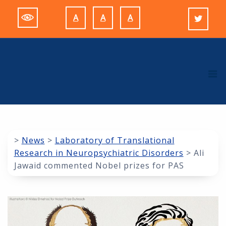
Skip
A
A
A
to
Decrease
Reset
Increase
content
font
font
font
size.
size.
size.
M
>
News
>
Laboratory of Translational
Research in Neuropsychiatric Disorders
>
Ali
Jawaid commented Nobel prizes for PAS