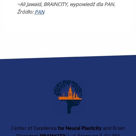
~Ali Jawaid, BRAINCITY, wypowiedź dla PAN.
Źródło:
PAN
Center of Excellence
and Brain
for Neural Plasticity
Disorders
| ul. Pasteura 3, 02-093